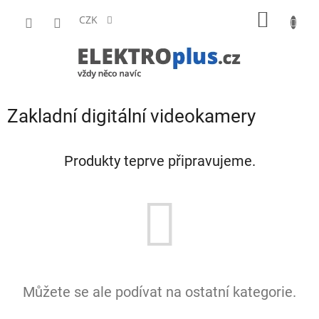
Přejít
NÁKUP
na
CZK
obsah
KOŠÍK
Zakladní digitální videokamery
Produkty teprve připravujeme.
Můžete se ale podívat na ostatní kategorie.