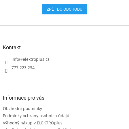
ZPĚT DO OBCHODU
Z
á
p
a
Kontakt
t
í
info
@
elektroplus.cz
777 223 234
Informace pro vás
Obchodní podmínky
Podmínky ochrany osobních údajů
Výhodný nákup v ELEKTROplus