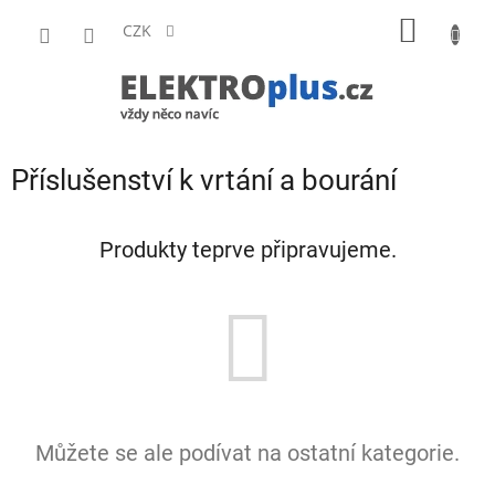
Přejít
NÁKUP
na
CZK
obsah
KOŠÍK
Příslušenství k vrtání a bourání
Produkty teprve připravujeme.
Můžete se ale podívat na ostatní kategorie.