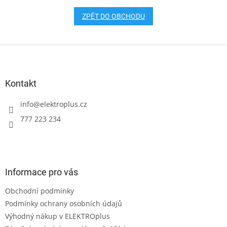
ZPĚT DO OBCHODU
Z
á
p
a
Kontakt
t
í
info
@
elektroplus.cz
777 223 234
Informace pro vás
Obchodní podmínky
Podmínky ochrany osobních údajů
Výhodný nákup v ELEKTROplus