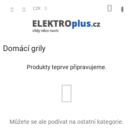
Přejít
NÁKUP
na
CZK
obsah
KOŠÍK
Domácí grily
Produkty teprve připravujeme.
Můžete se ale podívat na ostatní kategorie.