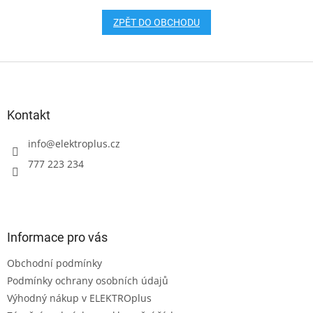
ZPĚT DO OBCHODU
Z
á
p
a
Kontakt
t
í
info
@
elektroplus.cz
777 223 234
Informace pro vás
Obchodní podmínky
Podmínky ochrany osobních údajů
Výhodný nákup v ELEKTROplus