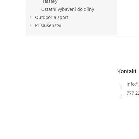
Hasáky
Ostatní vybavení do dílny
Outdoor a sport
Příslušenství
Z
á
p
a
t
Kontakt
í
info
@
777 2