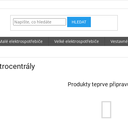
HLEDAT
Malé elektrospotřebiče
Velké elektrospotřebiče
Vestavné
trocentrály
Produkty teprve připra