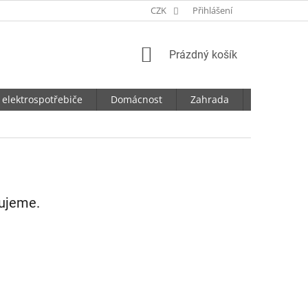
CZK
Přihlášení
NÁKUPNÍ
Prázdný košík
KOŠÍK
 elektrospotřebiče
Domácnost
Zahrada
Dílna
vujeme.