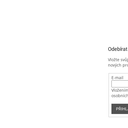
Odebírat
Vložte svů
nových pr
E-mail
Vložením
osobních
PŘIHL