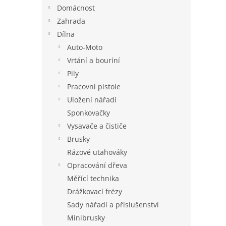
n
Domácnost
e
Zahrada
l
Dílna
Auto-Moto
Vrtání a bouríní
Pily
Pracovní pistole
Uložení nářadí
Sponkovačky
Vysavače a čističe
Brusky
Rázové utahováky
Opracování dřeva
Měřící technika
Drážkovací frézy
Sady nářadí a příslušenství
Minibrusky