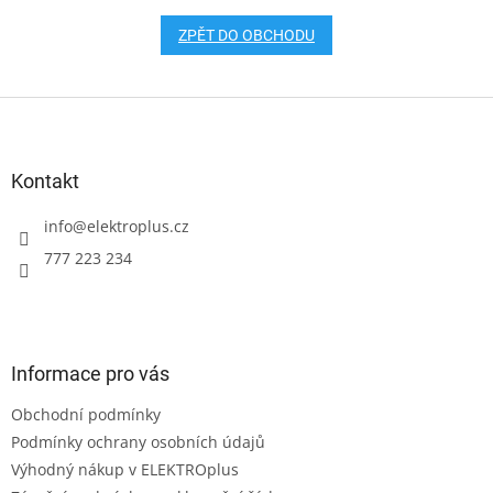
ZPĚT DO OBCHODU
Z
á
p
a
Kontakt
t
í
info
@
elektroplus.cz
777 223 234
Informace pro vás
Obchodní podmínky
Podmínky ochrany osobních údajů
Výhodný nákup v ELEKTROplus