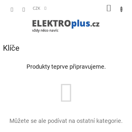
Přejít
NÁKUP
na
CZK
obsah
KOŠÍK
Klíče
Produkty teprve připravujeme.
Můžete se ale podívat na ostatní kategorie.