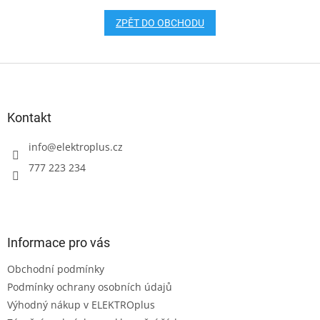
ZPĚT DO OBCHODU
Z
á
p
a
Kontakt
t
í
info
@
elektroplus.cz
777 223 234
Informace pro vás
Obchodní podmínky
Podmínky ochrany osobních údajů
Výhodný nákup v ELEKTROplus