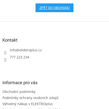
ZPĚT DO OBCHODU
Z
á
p
a
Kontakt
t
í
info
@
elektroplus.cz
777 223 234
Informace pro vás
Obchodní podmínky
Podmínky ochrany osobních údajů
Výhodný nákup v ELEKTROplus