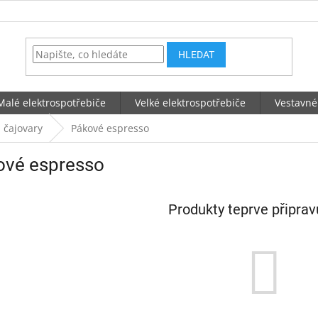
HLEDAT
Malé elektrospotřebiče
Velké elektrospotřebiče
Vestavné
 čajovary
Pákové espresso
ové espresso
Produkty teprve připra