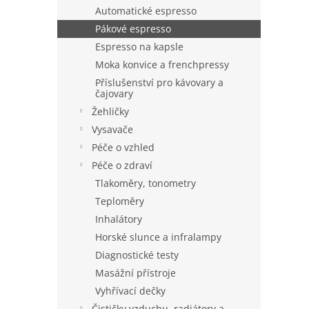
n
Automatické espresso
e
Pákové espresso
l
Espresso na kapsle
Moka konvice a frenchpressy
Příslušenství pro kávovary a
čajovary
Žehličky
Vysavače
Péče o vzhled
Péče o zdraví
Tlakoměry, tonometry
Teploměry
Inhalátory
Horské slunce a infralampy
Diagnostické testy
Masážní přístroje
Vyhřívací dečky
Čističky vzduchu, radiátory a