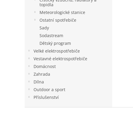
topidla
Meteorologické stanice
Ostatní spotřebiče
Sady
Sodastream
Dětský program
Velké elektrospotřebiče
Vestavné elektrospotřebiče
Domácnost
Zahrada
Dílna
Outdoor a sport
Příslušenství
Z
á
p
a