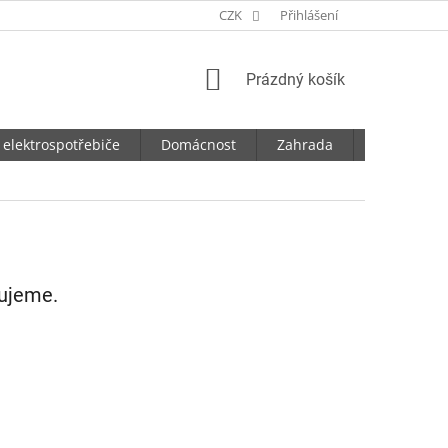
CZK
Přihlášení
NÁKUPNÍ
Prázdný košík
KOŠÍK
 elektrospotřebiče
Domácnost
Zahrada
Dílna
vujeme.