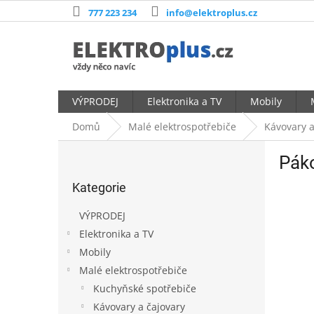
Přejít
777 223 234
info@elektroplus.cz
na
obsah
VÝPRODEJ
Elektronika a TV
Mobily
Domů
Malé elektrospotřebiče
Kávovary a
P
Pák
o
Přeskočit
s
Kategorie
kategorie
t
r
VÝPRODEJ
a
Elektronika a TV
n
Mobily
n
í
Malé elektrospotřebiče
p
Kuchyňské spotřebiče
a
Kávovary a čajovary