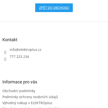
ZPĚT DO OBCHODU
Z
á
p
a
Kontakt
t
í
info
@
elektroplus.cz
777 223 234
Informace pro vás
Obchodní podmínky
Podmínky ochrany osobních údajů
Výhodný nákup v ELEKTROplus