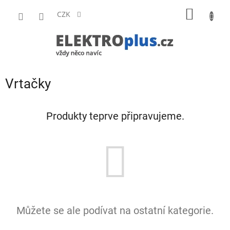
Přejít
NÁKUP
na
CZK
obsah
KOŠÍK
Vrtačky
Produkty teprve připravujeme.
Můžete se ale podívat na ostatní kategorie.