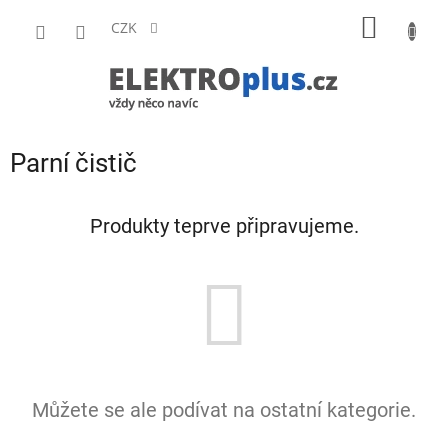
Přejít
NÁKUP
na
CZK
obsah
KOŠÍK
Parní čistič
Produkty teprve připravujeme.
Můžete se ale podívat na ostatní kategorie.