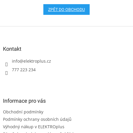
ZPĚT DO OBCHODU
Z
á
p
a
Kontakt
t
í
info
@
elektroplus.cz
777 223 234
Informace pro vás
Obchodní podmínky
Podmínky ochrany osobních údajů
Výhodný nákup v ELEKTROplus