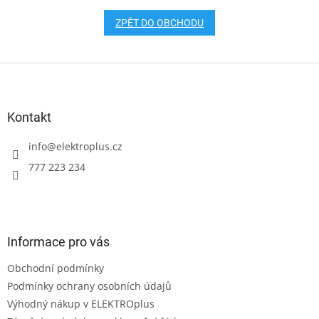
ZPĚT DO OBCHODU
Z
á
p
a
Kontakt
t
í
info
@
elektroplus.cz
777 223 234
Informace pro vás
Obchodní podmínky
Podmínky ochrany osobních údajů
Výhodný nákup v ELEKTROplus