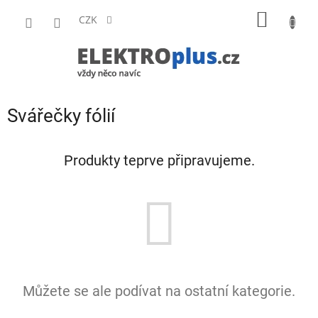
Přejít
NÁKUP
na
CZK
obsah
KOŠÍK
Svářečky fólií
Produkty teprve připravujeme.
Můžete se ale podívat na ostatní kategorie.