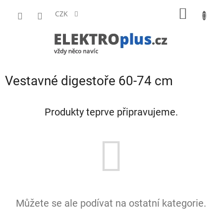
Přejít
NÁKUP
na
CZK
obsah
KOŠÍK
Vestavné digestoře 60-74 cm
Produkty teprve připravujeme.
Můžete se ale podívat na ostatní kategorie.