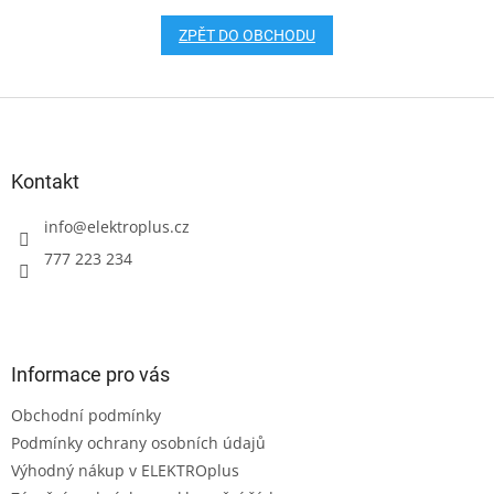
ZPĚT DO OBCHODU
Z
á
p
a
Kontakt
t
í
info
@
elektroplus.cz
777 223 234
Informace pro vás
Obchodní podmínky
Podmínky ochrany osobních údajů
Výhodný nákup v ELEKTROplus