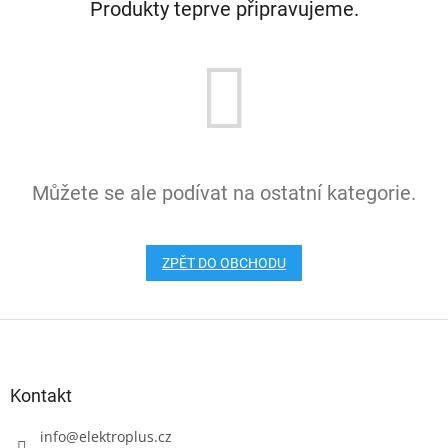
Produkty teprve připravujeme.
Můžete se ale podívat na ostatní kategorie.
ZPĚT DO OBCHODU
Z
á
p
a
Kontakt
t
í
info
@
elektroplus.cz