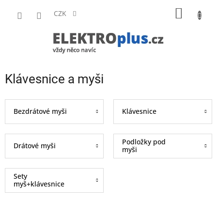
Přejít
NÁKUP
na
CZK
obsah
KOŠÍK
Klávesnice a myši
Bezdrátové myši
Klávesnice
Podložky pod
Drátové myši
myši
Sety
myš+klávesnice