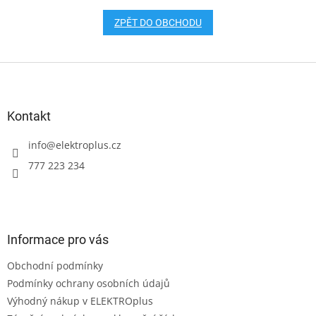
ZPĚT DO OBCHODU
Z
á
p
a
Kontakt
t
í
info
@
elektroplus.cz
777 223 234
Informace pro vás
Obchodní podmínky
Podmínky ochrany osobních údajů
Výhodný nákup v ELEKTROplus