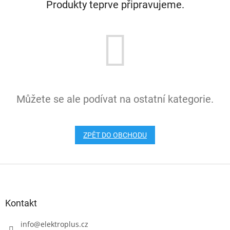
Produkty teprve připravujeme.
Můžete se ale podívat na ostatní kategorie.
ZPĚT DO OBCHODU
Z
á
p
a
Kontakt
t
í
info
@
elektroplus.cz