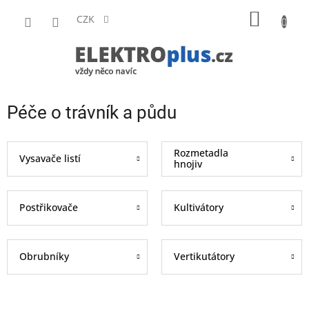
Přejít
NÁKUP
na
CZK
obsah
KOŠÍK
Péče o trávník a půdu
Rozmetadla
Vysavače listí
hnojiv
Postřikovače
Kultivátory
Obrubníky
Vertikutátory