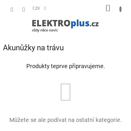
Přejít
NÁKUP
na
CZK
obsah
KOŠÍK
Akunůžky na trávu
Produkty teprve připravujeme.
Můžete se ale podívat na ostatní kategorie.