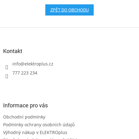
ZPĚT DO OBCHODU
Z
á
p
a
Kontakt
t
í
info
@
elektroplus.cz
777 223 234
Informace pro vás
Obchodní podmínky
Podmínky ochrany osobních údajů
Výhodný nákup v ELEKTROplus