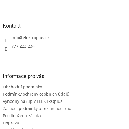
Z
á
p
a
Kontakt
t
í
info
@
elektroplus.cz
777 223 234
Informace pro vás
Obchodní podmínky
Podmínky ochrany osobních údajů
Výhodný nákup v ELEKTROplus
Záruční podmínky a reklamační řád
Prodloužená záruka
Doprava