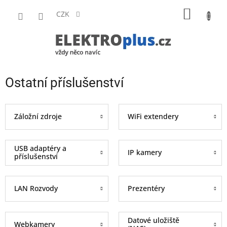
Přejít
NÁKUP
na
CZK
obsah
KOŠÍK
Ostatní příslušenství
Záložní zdroje
WiFi extendery
USB adaptéry a
IP kamery
příslušenství
LAN Rozvody
Prezentéry
Datové uložiště
Webkamery