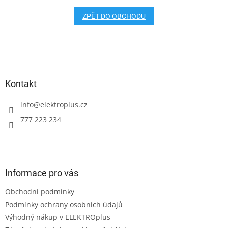
ZPĚT DO OBCHODU
Z
á
p
a
Kontakt
t
í
info
@
elektroplus.cz
777 223 234
Informace pro vás
Obchodní podmínky
Podmínky ochrany osobních údajů
Výhodný nákup v ELEKTROplus