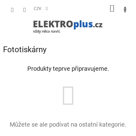
Přejít
NÁKUP
na
CZK
obsah
KOŠÍK
Fototiskárny
Produkty teprve připravujeme.
Můžete se ale podívat na ostatní kategorie.