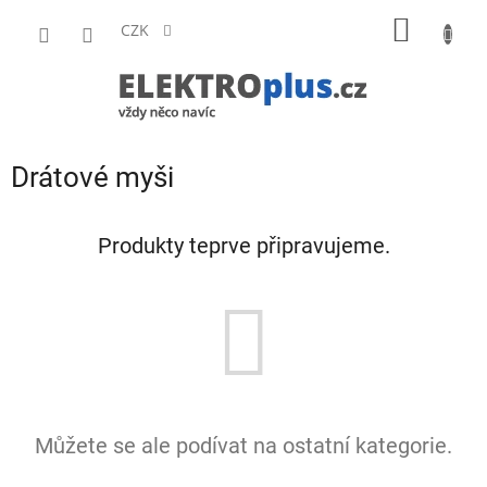
Přejít
NÁKUP
na
CZK
obsah
KOŠÍK
Drátové myši
Produkty teprve připravujeme.
Můžete se ale podívat na ostatní kategorie.