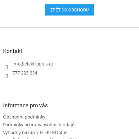
ZPĚT DO OBCHODU
Z
á
p
a
Kontakt
t
í
info
@
elektroplus.cz
777 223 234
Informace pro vás
Obchodní podmínky
Podmínky ochrany osobních údajů
Výhodný nákup v ELEKTROplus