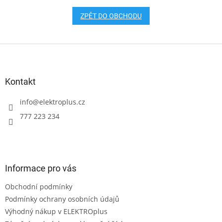
ZPĚT DO OBCHODU
Z
á
p
a
Kontakt
t
í
info
@
elektroplus.cz
777 223 234
Informace pro vás
Obchodní podmínky
Podmínky ochrany osobních údajů
Výhodný nákup v ELEKTROplus