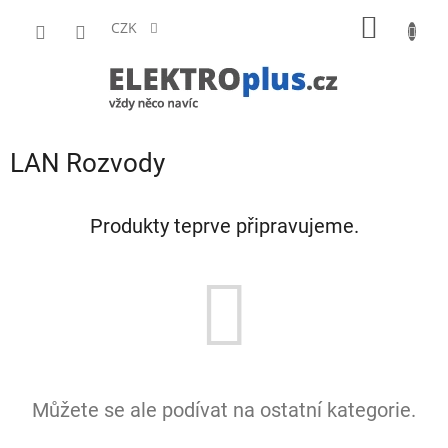
Přejít
NÁKUP
na
CZK
obsah
KOŠÍK
LAN Rozvody
Produkty teprve připravujeme.
Můžete se ale podívat na ostatní kategorie.