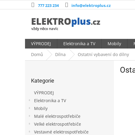
Přejít
777 223 234
info@elektroplus.cz
na
obsah
VÝPRODEJ
Elektronika a TV
Mobily
Domů
Dílna
Ostatní vybavení do dílny
P
Osta
o
Přeskočit
s
Kategorie
kategorie
t
r
VÝPRODEJ
a
Elektronika a TV
n
Mobily
n
í
Malé elektrospotřebiče
p
Velké elektrospotřebiče
a
Vestavné elektrospotřebiče