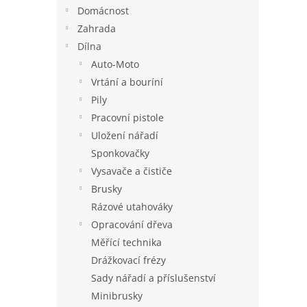
n
Domácnost
e
Zahrada
l
Dílna
Auto-Moto
Vrtání a bouríní
Pily
Pracovní pistole
Uložení nářadí
Sponkovačky
Vysavače a čističe
Brusky
Rázové utahováky
Opracování dřeva
Měřící technika
Drážkovací frézy
Sady nářadí a příslušenství
Minibrusky