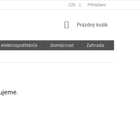
CZK
Přihlášení
NÁKUPNÍ
Prázdný košík
KOŠÍK
 elektrospotřebiče
Domácnost
Zahrada
Dílna
vujeme.