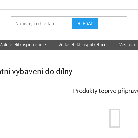
HLEDAT
Malé elektrospotřebiče
Velké elektrospotřebiče
Vestavné
tní vybavení do dílny
Produkty teprve připra