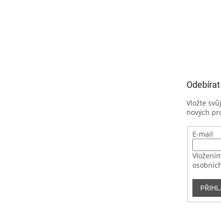
Odebírat
Vložte svů
nových pr
E-mail
Vložením
osobních
PŘIHL