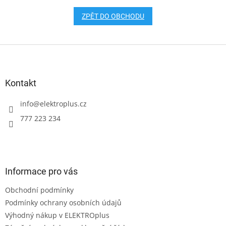
ZPĚT DO OBCHODU
Z
á
p
a
Kontakt
t
í
info
@
elektroplus.cz
777 223 234
Informace pro vás
Obchodní podmínky
Podmínky ochrany osobních údajů
Výhodný nákup v ELEKTROplus