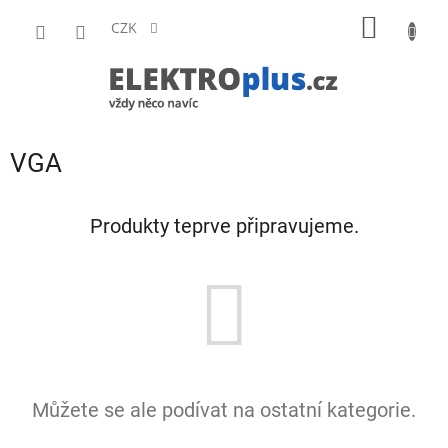
Přejít
NÁKUP
na
CZK
obsah
KOŠÍK
VGA
Produkty teprve připravujeme.
Můžete se ale podívat na ostatní kategorie.