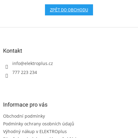
ZPĚT DO OBCHODU
Z
á
p
a
Kontakt
t
í
info
@
elektroplus.cz
777 223 234
Informace pro vás
Obchodní podmínky
Podmínky ochrany osobních údajů
Výhodný nákup v ELEKTROplus