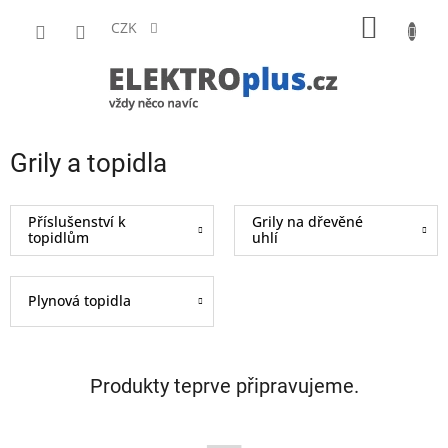
Přejít
NÁKUP
na
CZK
obsah
KOŠÍK
Grily a topidla
Příslušenství k
Grily na dřevěné
topidlům
uhlí
Plynová topidla
Produkty teprve připravujeme.