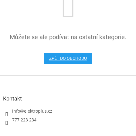
Můžete se ale podívat na ostatní kategorie.
ZPĚT DO OBCHODU
Z
á
p
a
Kontakt
t
í
info
@
elektroplus.cz
777 223 234