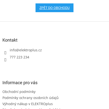
ZPĚT DO OBCHODU
Z
á
p
a
Kontakt
t
í
info
@
elektroplus.cz
777 223 234
Informace pro vás
Obchodní podmínky
Podmínky ochrany osobních údajů
Výhodný nákup v ELEKTROplus