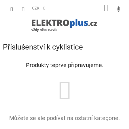
Přejít
NÁKUP
na
CZK
obsah
KOŠÍK
Příslušenství k cyklistice
Produkty teprve připravujeme.
Můžete se ale podívat na ostatní kategorie.