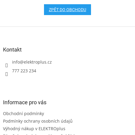
ZPĚT DO OBCHODU
Z
á
p
a
Kontakt
t
í
info
@
elektroplus.cz
777 223 234
Informace pro vás
Obchodní podmínky
Podmínky ochrany osobních údajů
Výhodný nákup v ELEKTROplus