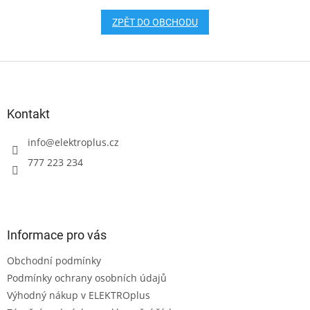
ZPĚT DO OBCHODU
Z
á
p
a
Kontakt
t
í
info
@
elektroplus.cz
777 223 234
Informace pro vás
Obchodní podmínky
Podmínky ochrany osobních údajů
Výhodný nákup v ELEKTROplus