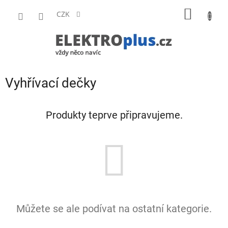
Přejít
NÁKUP
na
CZK
obsah
KOŠÍK
Vyhřívací dečky
Produkty teprve připravujeme.
Můžete se ale podívat na ostatní kategorie.