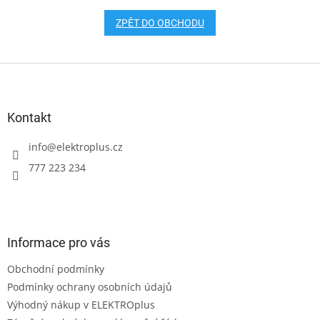
ZPĚT DO OBCHODU
Z
á
p
a
Kontakt
t
í
info
@
elektroplus.cz
777 223 234
Informace pro vás
Obchodní podmínky
Podmínky ochrany osobních údajů
Výhodný nákup v ELEKTROplus