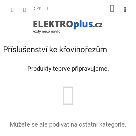
Přejít
NÁKUP
na
CZK
obsah
KOŠÍK
Příslušenství ke křovinořezům
Produkty teprve připravujeme.
Můžete se ale podívat na ostatní kategorie.