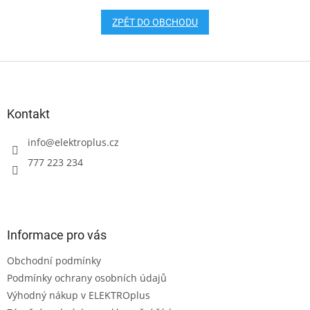
ZPĚT DO OBCHODU
Z
á
p
a
Kontakt
t
í
info
@
elektroplus.cz
777 223 234
Informace pro vás
Obchodní podmínky
Podmínky ochrany osobních údajů
Výhodný nákup v ELEKTROplus