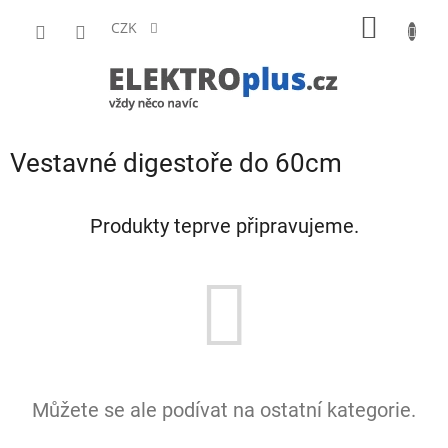
Přejít
NÁKUP
na
CZK
obsah
KOŠÍK
Vestavné digestoře do 60cm
Produkty teprve připravujeme.
Můžete se ale podívat na ostatní kategorie.