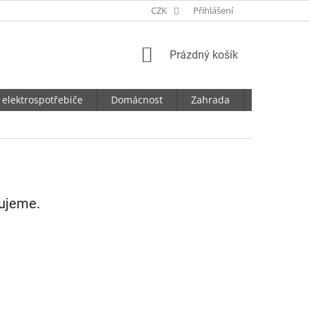
CZK
Přihlášení
NÁKUPNÍ
Prázdný košík
KOŠÍK
 elektrospotřebiče
Domácnost
Zahrada
Dílna
vujeme.