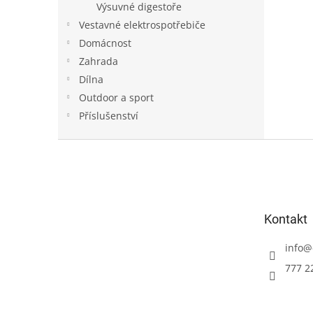
Výsuvné digestoře
Vestavné elektrospotřebiče
Domácnost
Zahrada
Dílna
Outdoor a sport
Příslušenství
Z
á
p
a
t
Kontakt
í
info
@
777 2