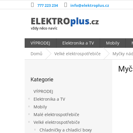
Přejít
777 223 234
info@elektroplus.cz
na
obsah
VÝPRODEJ
Elektronika a TV
Mobily
Domů
Velké elektrospotřebiče
Myčky nád
P
Myč
o
Přeskočit
s
Kategorie
kategorie
t
r
VÝPRODEJ
a
Elektronika a TV
n
Mobily
n
í
Malé elektrospotřebiče
p
Velké elektrospotřebiče
a
Chladničky a chladící boxy