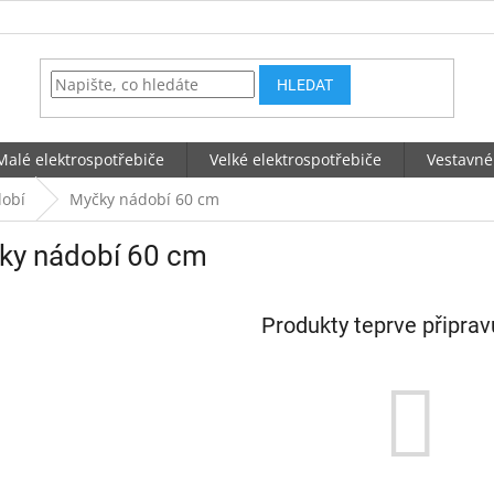
HLEDAT
Malé elektrospotřebiče
Velké elektrospotřebiče
Vestavné
obí
Myčky nádobí 60 cm
ky nádobí 60 cm
Produkty teprve připra