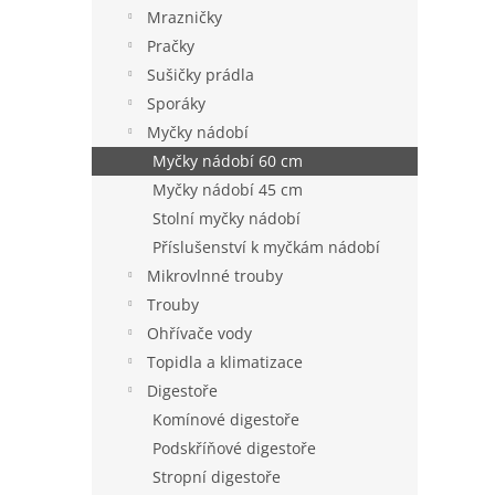
n
Mrazničky
e
Pračky
l
Sušičky prádla
Sporáky
Myčky nádobí
Myčky nádobí 60 cm
Myčky nádobí 45 cm
Stolní myčky nádobí
Příslušenství k myčkám nádobí
Mikrovlnné trouby
Trouby
Ohřívače vody
Topidla a klimatizace
Digestoře
Komínové digestoře
Podskříňové digestoře
Stropní digestoře