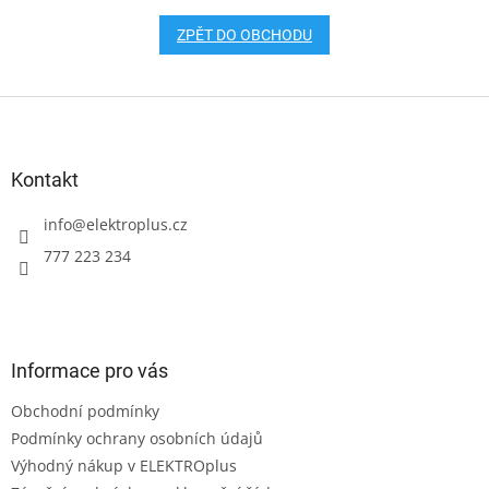
ZPĚT DO OBCHODU
Z
á
p
a
Kontakt
t
í
info
@
elektroplus.cz
777 223 234
Informace pro vás
Obchodní podmínky
Podmínky ochrany osobních údajů
Výhodný nákup v ELEKTROplus