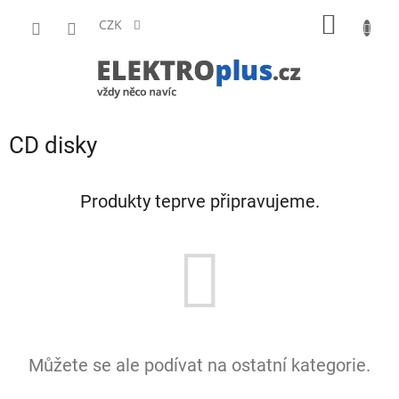
Přejít
NÁKUP
na
CZK
obsah
KOŠÍK
CD disky
Produkty teprve připravujeme.
Můžete se ale podívat na ostatní kategorie.