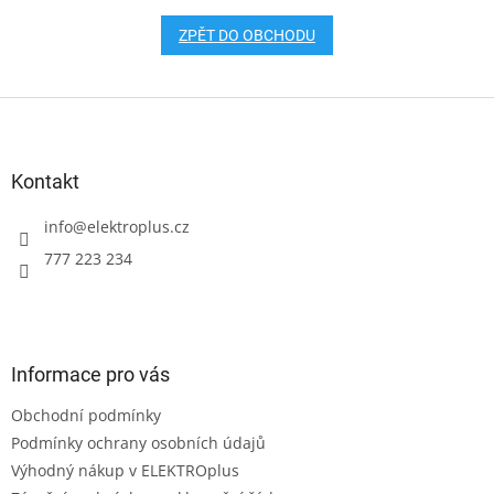
ZPĚT DO OBCHODU
Z
á
p
a
Kontakt
t
í
info
@
elektroplus.cz
777 223 234
Informace pro vás
Obchodní podmínky
Podmínky ochrany osobních údajů
Výhodný nákup v ELEKTROplus