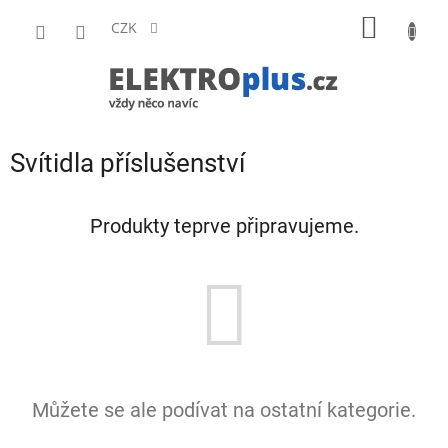
Přejít
NÁKUP
na
CZK
obsah
KOŠÍK
Svítidla příslušenství
Produkty teprve připravujeme.
Můžete se ale podívat na ostatní kategorie.