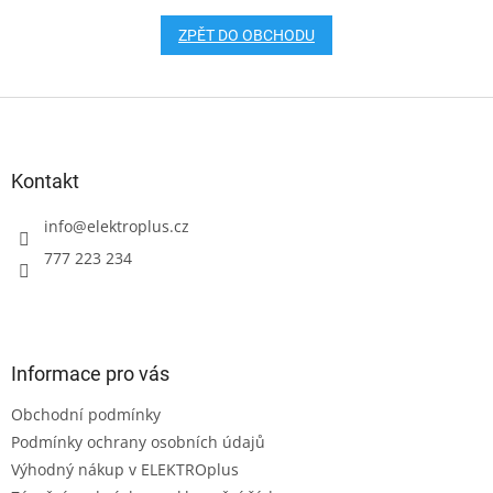
ZPĚT DO OBCHODU
Z
á
p
a
Kontakt
t
í
info
@
elektroplus.cz
777 223 234
Informace pro vás
Obchodní podmínky
Podmínky ochrany osobních údajů
Výhodný nákup v ELEKTROplus