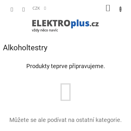
Přejít
NÁKUP
na
CZK
obsah
KOŠÍK
Alkoholtestry
Produkty teprve připravujeme.
Můžete se ale podívat na ostatní kategorie.