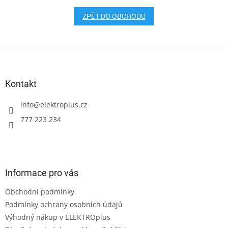
ZPĚT DO OBCHODU
Z
á
p
a
Kontakt
t
í
info
@
elektroplus.cz
777 223 234
Informace pro vás
Obchodní podmínky
Podmínky ochrany osobních údajů
Výhodný nákup v ELEKTROplus