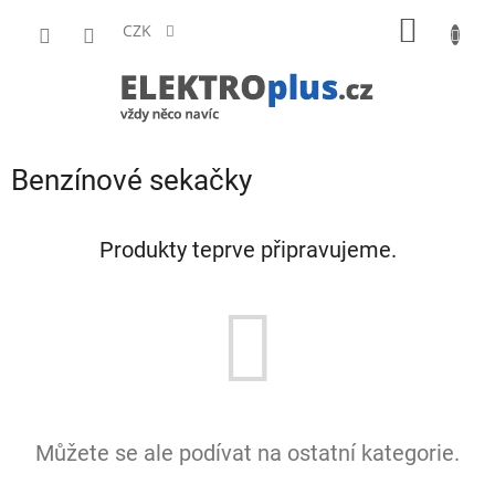
Přejít
NÁKUP
na
CZK
obsah
KOŠÍK
Benzínové sekačky
Produkty teprve připravujeme.
Můžete se ale podívat na ostatní kategorie.