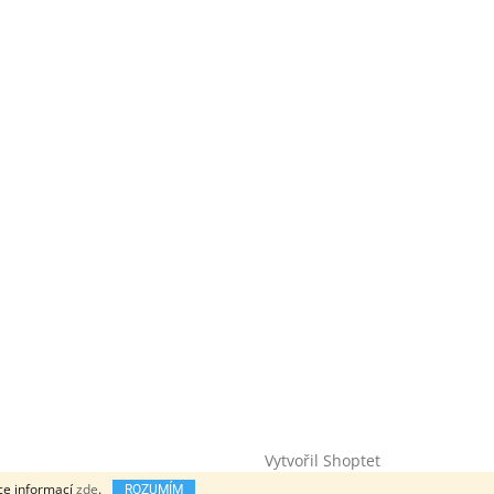
Vytvořil Shoptet
íce informací
zde
.
ROZUMÍM