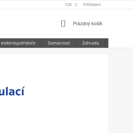
CZK
Přihlášení
NÁKUPNÍ
Prázdný košík
KOŠÍK
 elektrospotřebiče
Domácnost
Zahrada
Dílna