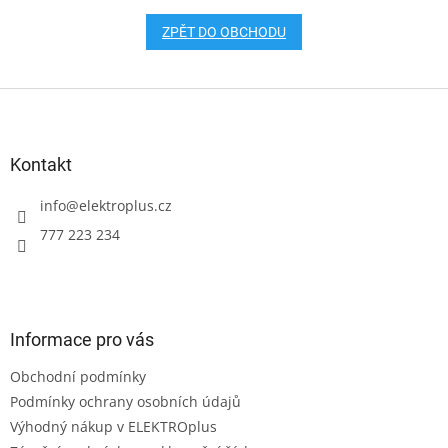
ZPĚT DO OBCHODU
Z
á
p
a
Kontakt
t
í
info
@
elektroplus.cz
777 223 234
Informace pro vás
Obchodní podmínky
Podmínky ochrany osobních údajů
Výhodný nákup v ELEKTROplus