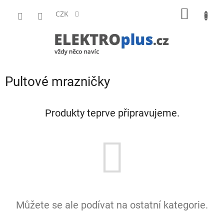
Přejít
NÁKUP
na
CZK
obsah
KOŠÍK
Pultové mrazničky
Produkty teprve připravujeme.
Můžete se ale podívat na ostatní kategorie.