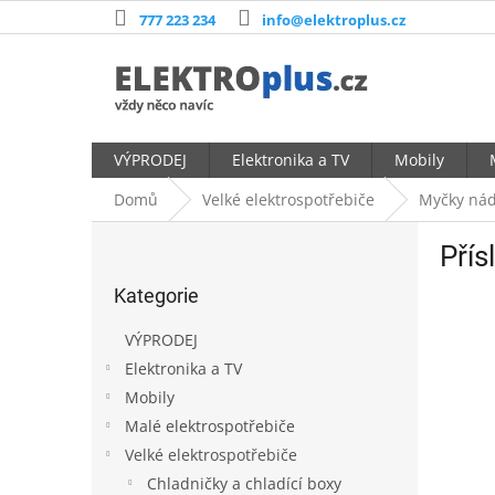
Přejít
777 223 234
info@elektroplus.cz
na
obsah
VÝPRODEJ
Elektronika a TV
Mobily
Domů
Velké elektrospotřebiče
Myčky nád
P
Přís
o
Přeskočit
s
Kategorie
kategorie
t
r
VÝPRODEJ
a
Elektronika a TV
n
Mobily
n
í
Malé elektrospotřebiče
p
Velké elektrospotřebiče
a
Chladničky a chladící boxy