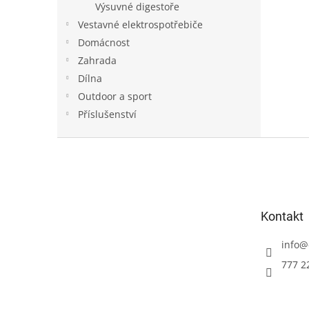
Výsuvné digestoře
Vestavné elektrospotřebiče
Domácnost
Zahrada
Dílna
Outdoor a sport
Příslušenství
Z
á
p
a
t
Kontakt
í
info
@
777 2