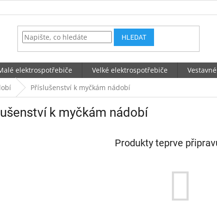
HLEDAT
Malé elektrospotřebiče
Velké elektrospotřebiče
Vestavné
obí
Příslušenství k myčkám nádobí
lušenství k myčkám nádobí
Produkty teprve připra