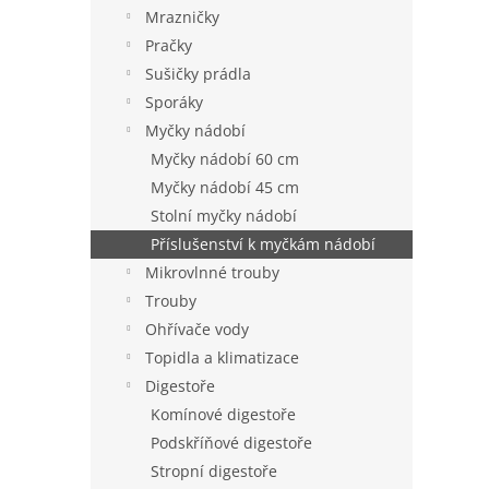
n
Mrazničky
e
Pračky
l
Sušičky prádla
Sporáky
Myčky nádobí
Myčky nádobí 60 cm
Myčky nádobí 45 cm
Stolní myčky nádobí
Příslušenství k myčkám nádobí
Mikrovlnné trouby
Trouby
Ohřívače vody
Topidla a klimatizace
Digestoře
Komínové digestoře
Podskříňové digestoře
Stropní digestoře