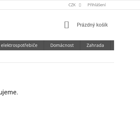
CZK
Přihlášení
NÁKUPNÍ
Prázdný košík
KOŠÍK
 elektrospotřebiče
Domácnost
Zahrada
Dílna
vujeme.