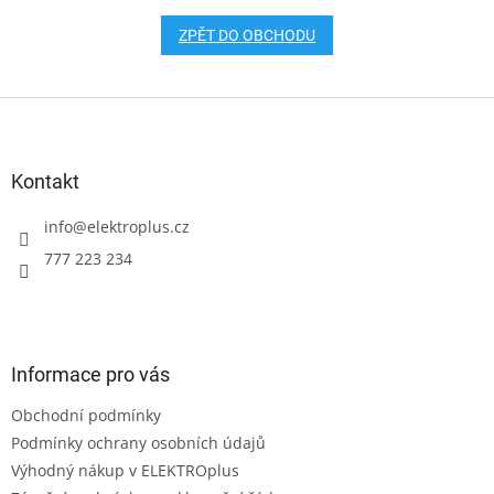
ZPĚT DO OBCHODU
Z
á
p
a
Kontakt
t
í
info
@
elektroplus.cz
777 223 234
Informace pro vás
Obchodní podmínky
Podmínky ochrany osobních údajů
Výhodný nákup v ELEKTROplus