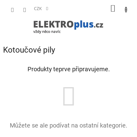
Přejít
NÁKUP
na
CZK
obsah
KOŠÍK
Kotoučové pily
Produkty teprve připravujeme.
Můžete se ale podívat na ostatní kategorie.