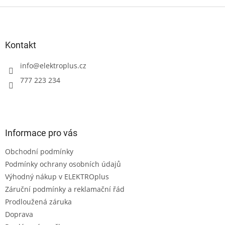
Z
á
p
a
Kontakt
t
í
info
@
elektroplus.cz
777 223 234
Informace pro vás
Obchodní podmínky
Podmínky ochrany osobních údajů
Výhodný nákup v ELEKTROplus
Záruční podmínky a reklamační řád
Prodloužená záruka
Doprava