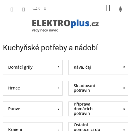
Přejít
NÁKUP
na
CZK
obsah
KOŠÍK
Kuchyňské potřeby a nádobí
Domácí grily
Káva, čaj
Skladování
Hrnce
potravin
Příprava
Pánve
domácích
potravin
Ostatní
Krájení
pomocníci do