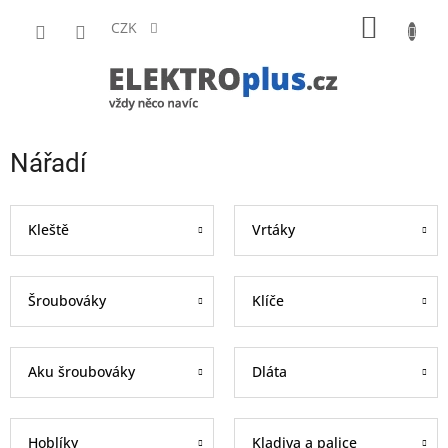
Přejít
NÁKUP
na
CZK
obsah
KOŠÍK
Nářadí
Kleště
Vrtáky
Šroubováky
Klíče
Aku šroubováky
Dláta
Hoblíky
Kladiva a palice