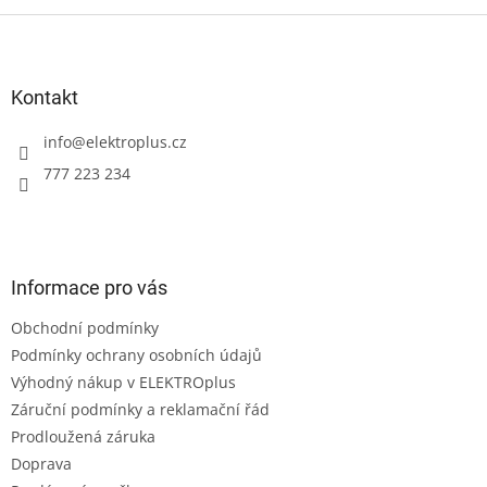
Z
á
p
a
Kontakt
t
í
info
@
elektroplus.cz
777 223 234
Informace pro vás
Obchodní podmínky
Podmínky ochrany osobních údajů
Výhodný nákup v ELEKTROplus
Záruční podmínky a reklamační řád
Prodloužená záruka
Doprava