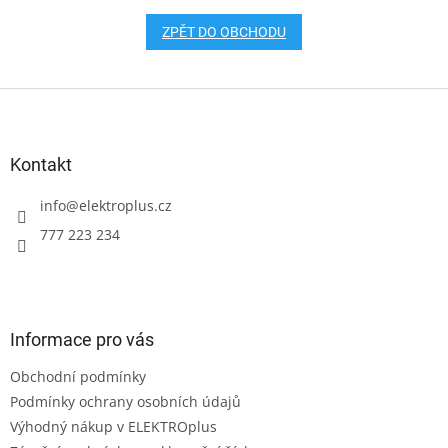
ZPĚT DO OBCHODU
Z
á
p
a
Kontakt
t
í
info
@
elektroplus.cz
777 223 234
Informace pro vás
Obchodní podmínky
Podmínky ochrany osobních údajů
Výhodný nákup v ELEKTROplus