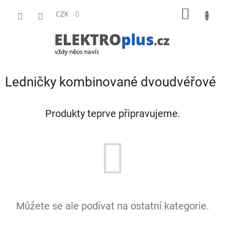
Přejít
NÁKUP
na
CZK
obsah
KOŠÍK
Ledničky kombinované dvoudvéřové
Produkty teprve připravujeme.
Můžete se ale podívat na ostatní kategorie.