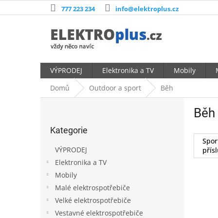
Přejít
777 223 234
info@elektroplus.cz
na
obsah
VÝPRODEJ
Elektronika a TV
Mobily
Domů
Outdoor a sport
Běh
P
Běh
o
Přeskočit
s
Kategorie
kategorie
t
Spor
r
VÝPRODEJ
přís
a
Elektronika a TV
n
Mobily
n
í
Malé elektrospotřebiče
p
Velké elektrospotřebiče
a
Vestavné elektrospotřebiče