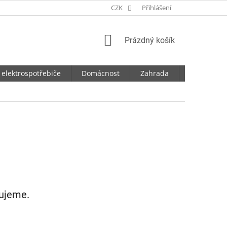
CZK
Přihlášení
NÁKUPNÍ
Prázdný košík
KOŠÍK
 elektrospotřebiče
Domácnost
Zahrada
Dílna
vujeme.