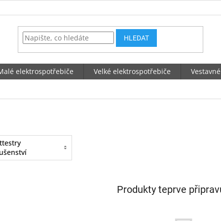
HLEDAT
Malé elektrospotřebiče
Velké elektrospotřebiče
Vestavné
ttestry
lušenství
Produkty teprve připra