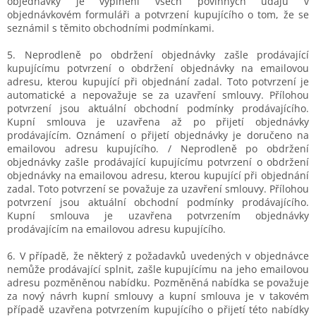
objednávky je vyplnění všech povinných údajů v
objednávkovém formuláři a potvrzení kupujícího o tom, že se
seznámil s těmito obchodními podmínkami.
5. Neprodleně po obdržení objednávky zašle prodávající
kupujícímu potvrzení o obdržení objednávky na emailovou
adresu, kterou kupující při objednání zadal. Toto potvrzení je
automatické a nepovažuje se za uzavření smlouvy. Přílohou
potvrzení jsou aktuální obchodní podmínky prodávajícího.
Kupní smlouva je uzavřena až po přijetí objednávky
prodávajícím. Oznámení o přijetí objednávky je doručeno na
emailovou adresu kupujícího. / Neprodleně po obdržení
objednávky zašle prodávající kupujícímu potvrzení o obdržení
objednávky na emailovou adresu, kterou kupující při objednání
zadal. Toto potvrzení se považuje za uzavření smlouvy. Přílohou
potvrzení jsou aktuální obchodní podmínky prodávajícího.
Kupní smlouva je uzavřena potvrzením objednávky
prodávajícím na emailovou adresu kupujícího.
6. V případě, že některý z požadavků uvedených v objednávce
nemůže prodávající splnit, zašle kupujícímu na jeho emailovou
adresu pozměněnou nabídku. Pozměněná nabídka se považuje
za nový návrh kupní smlouvy a kupní smlouva je v takovém
případě uzavřena potvrzením kupujícího o přijetí této nabídky