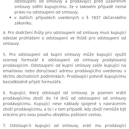
odstoupení od smlouvy a prodávající před uzavřením
smlouvy sdělil kupujícímu, že v takovém případě nemá
právo na odstoupení od smlouvy,
v dalších případech uvedených v § 1837 občanského
zákoníku.
4. Pro dodržení lhůty pro odstoupení od smlouvy musí kupující
odeslat prohlášení o odstoupení ve lhůtě pro odstoupení od
smlouvy.
5. Pro odstoupení od kupní smlouvy může kupující využít
vzorový formulář k odstoupení od smlouvy poskytovaný
prodávajícím. Odstoupení od kupní smlouvy zašle kupující na
emailovou nebo doručovací adresu prodávajícího uvedenou v
těchto obchodních podmínkách. Prodávající potvrdí kupujícímu
bezodkladně přijetí formuláře.
6. Kupující, který odstoupil od smlouvy, je povinen vrátit
prodávajícímu zboží do 14 dnů od odstoupení od smlouvy
prodávajícímu. Kupující nese náklady spojené s navrácením
zboží prodávajícímu, a to i v tom případě, kdy zboží nemůže být
vráceno pro svou povahu obvyklou poštovní cestou.
7. Odstoupí-li kupující od smlouvy, vrátí mu prodávající