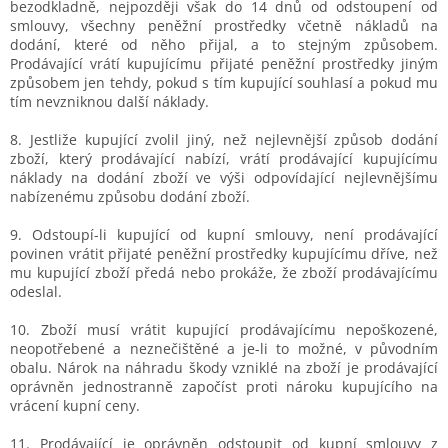
bezodkladně, nejpozději však do 14 dnů od odstoupení od
smlouvy, všechny peněžní prostředky včetně nákladů na
dodání, které od něho přijal, a to stejným způsobem.
Prodávající vrátí kupujícímu přijaté peněžní prostředky jiným
způsobem jen tehdy, pokud s tím kupující souhlasí a pokud mu
tím nevzniknou další náklady.
8. Jestliže kupující zvolil jiný, než nejlevnější způsob dodání
zboží, který prodávající nabízí, vrátí prodávající kupujícímu
náklady na dodání zboží ve výši odpovídající nejlevnějšímu
nabízenému způsobu dodání zboží.
9. Odstoupí-li kupující od kupní smlouvy, není prodávající
povinen vrátit přijaté peněžní prostředky kupujícímu dříve, než
mu kupující zboží předá nebo prokáže, že zboží prodávajícímu
odeslal.
10. Zboží musí vrátit kupující prodávajícímu nepoškozené,
neopotřebené a neznečištěné a je-li to možné, v původním
obalu. Nárok na náhradu škody vzniklé na zboží je prodávající
oprávněn jednostranně započíst proti nároku kupujícího na
vrácení kupní ceny.
11. Prodávající je oprávněn odstoupit od kupní smlouvy z