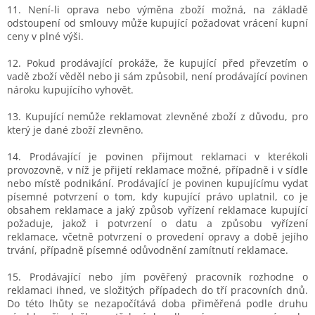
11. Není-li oprava nebo výměna zboží možná, na základě
odstoupení od smlouvy může kupující požadovat vrácení kupní
ceny v plné výši.
12. Pokud prodávající prokáže, že kupující před převzetím o
vadě zboží věděl nebo ji sám způsobil, není prodávající povinen
nároku kupujícího vyhovět.
13. Kupující nemůže reklamovat zlevněné zboží z důvodu, pro
který je dané zboží zlevněno.
14. Prodávající je povinen přijmout reklamaci v kterékoli
provozovně, v níž je přijetí reklamace možné, případně i v sídle
nebo místě podnikání. Prodávající je povinen kupujícímu vydat
písemné potvrzení o tom, kdy kupující právo uplatnil, co je
obsahem reklamace a jaký způsob vyřízení reklamace kupující
požaduje, jakož i potvrzení o datu a způsobu vyřízení
reklamace, včetně potvrzení o provedení opravy a době jejího
trvání, případně písemné odůvodnění zamítnutí reklamace.
15. Prodávající nebo jím pověřený pracovník rozhodne o
reklamaci ihned, ve složitých případech do tří pracovních dnů.
Do této lhůty se nezapočítává doba přiměřená podle druhu