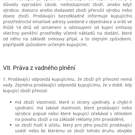
důvodu vyprodání zásob, nedostupnosti zboží, anebo když
výrobce, dovozce anebo dodavatel zboží přerušil výrobu nebo
dovoz zboží. Prodávající bezodkladně informuje kupujícího
prostřednictví emailové adresy uvedené v objednávce a vrátí ve
lhůtě 14 dnů od oznámení o odstoupení od kupní smlouvy
všechny peněžní prostředky včetně nákladů na dodání, které
od něho na základě smlouvy přijal, a to stejným způsobem,
popřípadě způsobem určeným kupujícím.
VII.
Práva z vadného plnění
1. Prodávající odpovídá kupujícímu, že zboží při převzetí nemá
vady. Zejména prodávající odpovídá kupujícímu, že v době, kdy
kupující zboží převzal:
má zboží vlastnosti, které si strany ujednaly, a chybí-li
ujednání, má takové vlastnosti, které prodávající nebo
výrobce popsal nebo které kupující očekával s ohledem
na povahu zboží a na základě reklamy jimi prováděné,
se zboží hodí k účelu, který pro jeho použití prodávající
uvádí nebo ke kterému se zboží tohoto druhu obvykle