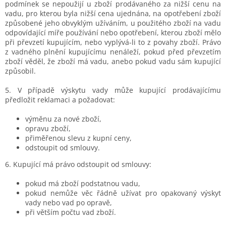
podmínek se nepoužijí u zboží prodávaného za nižší cenu na
vadu, pro kterou byla nižší cena ujednána, na opotřebení zboží
způsobené jeho obvyklým užíváním, u použitého zboží na vadu
odpovídající míře používání nebo opotřebení, kterou zboží mělo
při převzetí kupujícím, nebo vyplývá-li to z povahy zboží. Právo
z vadného plnění kupujícímu nenáleží, pokud před převzetím
zboží věděl, že zboží má vadu, anebo pokud vadu sám kupující
způsobil.
5. V případě výskytu vady může kupující prodávajícímu
předložit reklamaci a požadovat:
výměnu za nové zboží,
opravu zboží,
přiměřenou slevu z kupní ceny,
odstoupit od smlouvy.
6. Kupující má právo odstoupit od smlouvy:
pokud má zboží podstatnou vadu,
pokud nemůže věc řádně užívat pro opakovaný výskyt
vady nebo vad po opravě,
při větším počtu vad zboží.