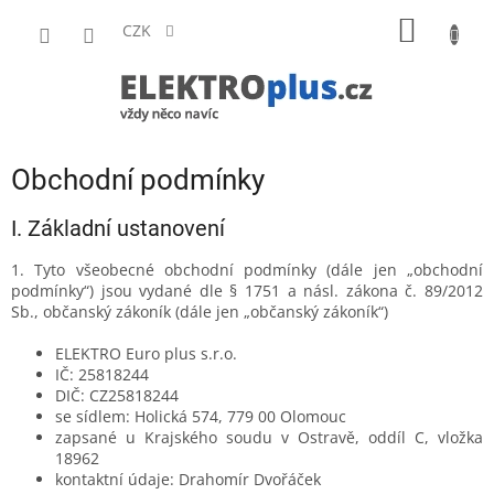
Přejít
NÁKUP
na
CZK
obsah
KOŠÍK
Obchodní podmínky
I. Základní ustanovení
1. Tyto všeobecné obchodní podmínky (dále jen „obchodní
podmínky“) jsou vydané dle § 1751 a násl. zákona č. 89/2012
Sb., občanský zákoník (dále jen „občanský zákoník“)
ELEKTRO Euro plus s.r.o.
IČ: 25818244
DIČ: CZ25818244
se sídlem: Holická 574, 779 00 Olomouc
zapsané u Krajského soudu v Ostravě, oddíl C, vložka
18962
kontaktní údaje: Drahomír Dvořáček