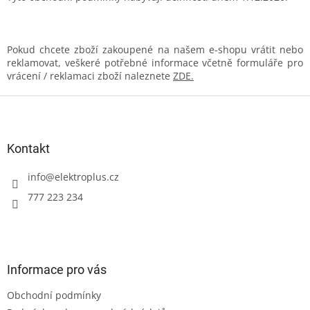
Pokud chcete zboží zakoupené na našem e-shopu vrátit nebo
reklamovat, veškeré potřebné informace včetně formuláře pro
vrácení / reklamaci zboží naleznete
ZDE.
Z
á
p
a
Kontakt
t
í
info
@
elektroplus.cz
777 223 234
Informace pro vás
Obchodní podmínky