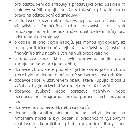
pro odstoupení od smlouvy a prodávající před uzavřením
smlouvy sdělil kupujícímu, že v takovém případě nemá
právo na odstoupení od smlouvy,
o dodávce zboží nebo služby, jejichž cena závisí na
výchylkách finančního trhu nezávisle na vůli
prodávajícího a k němuž může dojít během lhůty pro
odstoupení od smlouvy,
o dodání alkoholických nápojů, jež mohou být dodány až
po uplynutí třiceti dnů a jejichž cena závisí na výchylkách
finančního trhu nezávislých na vůli prodávajícího,
o dodávce zboží, které bylo upraveno podle přání
kupujícího nebo pro jeho osobu,
dodávce zboží, které podléhá rychlé zkáze, jakož i zboží,
které bylo po dodání nenávratně smíseno s jiným zbožím,
dodávce zboží v uzavřeném obalu, které kupující z obalu
vyňal a z hygienických důvodů jej není možné vrátit,
dodávce zvukové nebo obrazové nahrávky nebo
počítačového programu, pokud porušil jejich původní
obal,
dodávce novin, periodik nebo časopisů,
dodání digitálního obsahu, pokud nebyl dodán na
hmotném nosiči a byl dodán s předchozím výslovným
souhlasem kupujícího před uplynutím lhůty pro