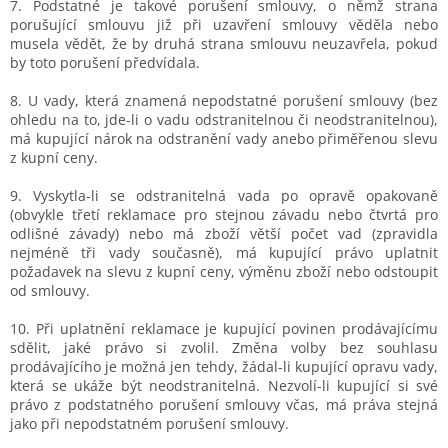
7. Podstatné je takové porušení smlouvy, o němž strana
porušující smlouvu již při uzavření smlouvy věděla nebo
musela vědět, že by druhá strana smlouvu neuzavřela, pokud
by toto porušení předvídala.
8. U vady, která znamená nepodstatné porušení smlouvy (bez
ohledu na to, jde-li o vadu odstranitelnou či neodstranitelnou),
má kupující nárok na odstranění vady anebo přiměřenou slevu
z kupní ceny.
9. Vyskytla-li se odstranitelná vada po opravě opakovaně
(obvykle třetí reklamace pro stejnou závadu nebo čtvrtá pro
odlišné závady) nebo má zboží větší počet vad (zpravidla
nejméně tři vady současně), má kupující právo uplatnit
požadavek na slevu z kupní ceny, výměnu zboží nebo odstoupit
od smlouvy.
10. Při uplatnění reklamace je kupující povinen prodávajícímu
sdělit, jaké právo si zvolil. Změna volby bez souhlasu
prodávajícího je možná jen tehdy, žádal-li kupující opravu vady,
která se ukáže být neodstranitelná. Nezvolí-li kupující si své
právo z podstatného porušení smlouvy včas, má práva stejná
jako při nepodstatném porušení smlouvy.