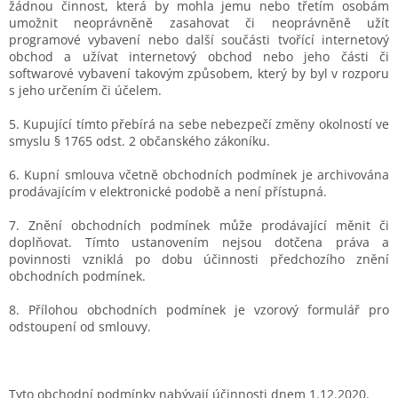
žádnou činnost, která by mohla jemu nebo třetím osobám
umožnit neoprávněně zasahovat či neoprávněně užít
programové vybavení nebo další součásti tvořící internetový
obchod a užívat internetový obchod nebo jeho části či
softwarové vybavení takovým způsobem, který by byl v rozporu
s jeho určením či účelem.
5. Kupující tímto přebírá na sebe nebezpečí změny okolností ve
smyslu § 1765 odst. 2 občanského zákoníku.
6. Kupní smlouva včetně obchodních podmínek je archivována
prodávajícím v elektronické podobě a není přístupná.
7. Znění obchodních podmínek může prodávající měnit či
doplňovat. Tímto ustanovením nejsou dotčena práva a
povinnosti vzniklá po dobu účinnosti předchozího znění
obchodních podmínek.
8. Přílohou obchodních podmínek je vzorový formulář pro
odstoupení od smlouvy.
Tyto obchodní podmínky nabývají účinnosti dnem 1.12.2020.