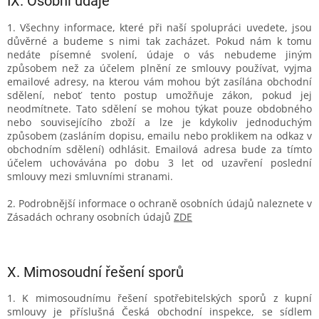
IX.
Osobní údaje
1. Všechny informace, které při naší spolupráci uvedete, jsou
důvěrné a budeme s nimi tak zacházet. Pokud nám k tomu
nedáte písemné svolení, údaje o vás nebudeme jiným
způsobem než za účelem plnění ze smlouvy používat, vyjma
emailové adresy, na kterou vám mohou být zasílána obchodní
sdělení, neboť tento postup umožňuje zákon, pokud jej
neodmítnete. Tato sdělení se mohou týkat pouze obdobného
nebo souvisejícího zboží a lze je kdykoliv jednoduchým
způsobem (zasláním dopisu, emailu nebo proklikem na odkaz v
obchodním sdělení) odhlásit. Emailová adresa bude za tímto
účelem uchovávána po dobu 3 let od uzavření poslední
smlouvy mezi smluvními stranami.
2. Podrobnější informace o ochraně osobních údajů naleznete v
Zásadách ochrany osobních údajů
ZDE
X.
Mimosoudní řešení sporů
1. K mimosoudnímu řešení spotřebitelských sporů z kupní
smlouvy je příslušná Česká obchodní inspekce, se sídlem