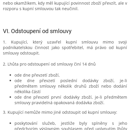
nebo okamžikem, kdy měl kupující povinnost zboží převzít, ale v
rozporu s kupní smlouvou tak neučinil.
VI.
Odstoupení od smlouvy
1. Kupující, který uzavřel kupní smlouvu mimo svoji
podnikatelskou činnost jako spotřebitel, má právo od kupní
smlouvy odstoupit.
2. Lhůta pro odstoupení od smlouvy činí 14 dnů
ode dne převzetí zboží,
ode dne převzetí poslední dodávky zboží, je-li
předmětem smlouvy několik druhů zboží nebo dodání
několika částí
ode dne převzetí první dodávky zboží, je-li předmětem
smlouvy pravidelná opakovaná dodávka zboží.
3. Kupující nemůže mimo jiné odstoupit od kupní smlouvy:
poskytování služeb, jestliže byly splněny s jeho
předchozím výslovným souhlasem před uplynutím lhůty