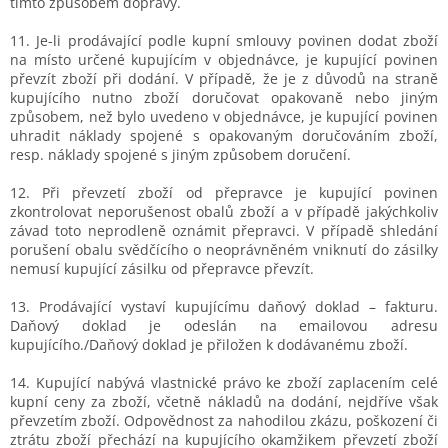
tímto způsobem dopravy.
11. Je-li prodávající podle kupní smlouvy povinen dodat zboží
na místo určené kupujícím v objednávce, je kupující povinen
převzít zboží při dodání. V případě, že je z důvodů na straně
kupujícího nutno zboží doručovat opakovaně nebo jiným
způsobem, než bylo uvedeno v objednávce, je kupující povinen
uhradit náklady spojené s opakovaným doručováním zboží,
resp. náklady spojené s jiným způsobem doručení.
12. Při převzetí zboží od přepravce je kupující povinen
zkontrolovat neporušenost obalů zboží a v případě jakýchkoliv
závad toto neprodleně oznámit přepravci. V případě shledání
porušení obalu svědčícího o neoprávněném vniknutí do zásilky
nemusí kupující zásilku od přepravce převzít.
13. Prodávající vystaví kupujícímu daňový doklad – fakturu.
Daňový doklad je odeslán na emailovou adresu
kupujícího./Daňový doklad je přiložen k dodávanému zboží.
14. Kupující nabývá vlastnické právo ke zboží zaplacením celé
kupní ceny za zboží, včetně nákladů na dodání, nejdříve však
převzetím zboží. Odpovědnost za nahodilou zkázu, poškození či
ztrátu zboží přechází na kupujícího okamžikem převzetí zboží