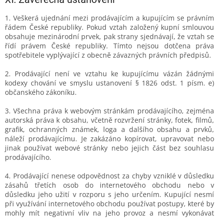
1. Veškerá ujednání mezi prodávajícím a kupujícím se právním
řádem České republiky. Pokud vztah založený kupní smlouvou
obsahuje mezinárodní prvek, pak strany sjednávají, že vztah se
řídí právem České republiky. Tímto nejsou dotčena práva
spotřebitele vyplývající z obecně závazných právních předpisů.
2. Prodávající není ve vztahu ke kupujícímu vázán žádnými
kodexy chování ve smyslu ustanovení § 1826 odst. 1 písm. e)
občanského zákoníku.
3. Všechna práva k webovým stránkám prodávajícího, zejména
autorská práva k obsahu, včetně rozvržení stránky, fotek, filmů,
grafik, ochranných známek, loga a dalšího obsahu a prvků,
náleží prodávajícímu. Je zakázáno kopírovat, upravovat nebo
jinak používat webové stránky nebo jejich část bez souhlasu
prodávajícího.
4. Prodávající nenese odpovědnost za chyby vzniklé v důsledku
zásahů třetích osob do internetového obchodu nebo v
důsledku jeho užití v rozporu s jeho určením. Kupující nesmí
při využívání internetového obchodu používat postupy, které by
mohly mít negativní vliv na jeho provoz a nesmí vykonávat