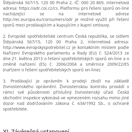
Štěpánská 567/15, 120 00 Praha 2, IČ: 000 20 869, internetová
adresa: https://adr.coi.cz/cs. Platformu pro řešení sporů on-line
nacházející se na internetové adrese
http://ec.europa.eu/consumers/odr je možné využít při řešení
sporů mezi prodávajícím a kupujícím z kupní smlouvy.
2. Evropské spotřebitelské centrum Česká republika, se sídlem
Štěpánská 567/15, 120 00 Praha 2, internetová adresa:
http://www.evropskyspotrebitel.cz je kontaktním místem podle
Nařízení Evropského parlamentu a Rady (EU) č. 524/2013 ze
dne 21. května 2013 o řešení spotřebitelských sporů on-line a o
změně nařízení (ES) č. 2006/2004 a směrnice 2009/22/ES
(nařízení o řešení spotřebitelských sporů on-line).
3. Prodávající je oprávněn k prodeji zboží na základě
živnostenského oprávnění. Živnostenskou kontrolu provádí v
rámci své působnosti příslušný živnostenský úřad. Česká
obchodní inspekce vykonává ve vymezeném rozsahu mimo jiné
dozor nad dodržováním zákona č. 634/1992 Sb., o ochraně
spotřebitele.
XI.
Závěrečná ustanovení