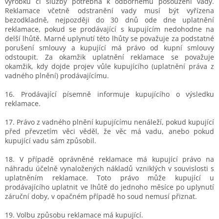
výrobku či služby potřebná k odbornému posouzení vady.
Reklamace včetně odstranění vady musí být vyřízena
bezodkladně, nejpozději do 30 dnů ode dne uplatnění
reklamace, pokud se prodávající s kupujícím nedohodne na
delší lhůtě. Marné uplynutí této lhůty se považuje za podstatné
porušení smlouvy a kupující má právo od kupní smlouvy
odstoupit. Za okamžik uplatnění reklamace se považuje
okamžik, kdy dojde projev vůle kupujícího (uplatnění práva z
vadného plnění) prodávajícímu.
16. Prodávající písemně informuje kupujícího o výsledku
reklamace.
17. Právo z vadného plnění kupujícímu nenáleží, pokud kupující
před převzetím věci věděl, že věc má vadu, anebo pokud
kupující vadu sám způsobil.
18. V případě oprávněné reklamace má kupující právo na
náhradu účelně vynaložených nákladů vzniklých v souvislosti s
uplatněním reklamace. Toto právo může kupující u
prodávajícího uplatnit ve lhůtě do jednoho měsíce po uplynutí
záruční doby, v opačném případě ho soud nemusí přiznat.
19. Volbu způsobu reklamace má kupující.