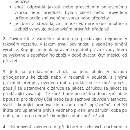
používá,
zboží odpovídá jakostí nebo provedením smluvenému
vzorku nebo předloze, byla-li jakost nebo provedení
určeno podle smluveného vzorku nebo předlohy,
je zboží v odpovídajícím množství, míře nebo hmotnosti
a
zboží vyhovuje požadavkům právních předpisů.
2. Povinnosti z vadného plnění má prodávající nejméně v
takovém rozsahu, v jakém trvají povinnosti z vadného plnění
výrobce. Kupující je jinak oprávněn uplatnit právo z vady, která
se vyskytne u spotřebního zboží v době dvaceti čtyř měsíců od
převzetí.
3. Je-li na prodávaném zboží, na jeho obalu, v návodu
připojenému ke zboží nebo v reklamě v souladu s jinými
právními předpisy uvedena doba, po kterou lze zboží použít,
použijí se ustanovení o záruce za jakost. Zárukou za jakost se
prodávající zavazuje, že zboží bude po určitou dobu způsobilé
k použití pro obvyklý účel nebo že si zachová obvyklé vlastnosti.
Vytkl-li kupující prodávajícímu vadu zboží oprávněně, neběží
lhůta pro uplatnění práv z vadného plnění ani záruční doba po
dobu, po kterou nemůže kupující vadné zboží užívat.
4. Ustanovení uvedená v předchozím odstavci obchodních