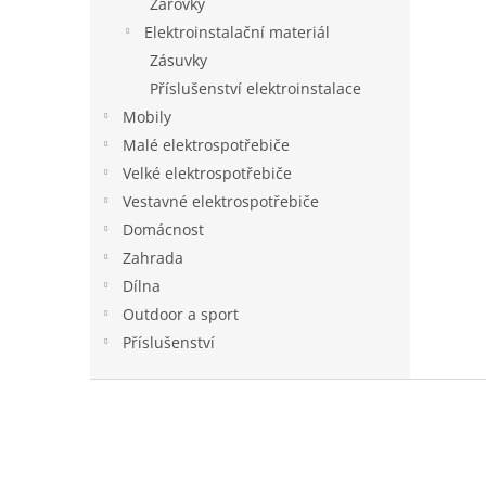
Žárovky
Elektroinstalační materiál
Zásuvky
Příslušenství elektroinstalace
Mobily
Malé elektrospotřebiče
Velké elektrospotřebiče
Vestavné elektrospotřebiče
Domácnost
Zahrada
Dílna
Outdoor a sport
Příslušenství
Z
á
p
a
t