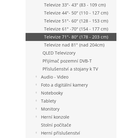
n
Televize 33"- 43" (83 - 109 cm)
e
Televize 44"- 50" (110 - 127 cm)
l
Televize 51"- 60" (128 - 153 cm)
Televize 61" -70" (154 - 177 cm)
Televize 71"- 80" (178 - 203 cm)
Televize nad 81" (nad 204cm)
QLED Televizory
Přijímač pozemní DVB-T
Příslušenství a stojany k TV
Audio - Video
Foto a digitální kamery
Notebooky
Tablety
Monitory
Herní konzole
Stolní počítače
Herní příslušenství