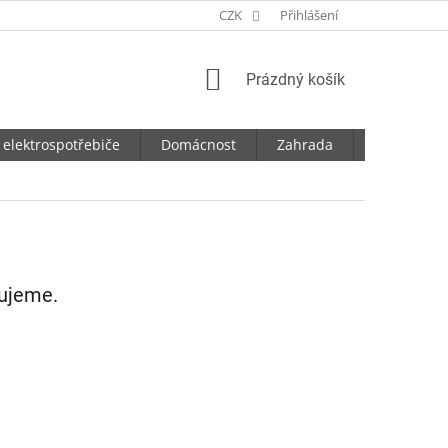
CZK
Přihlášení
NÁKUPNÍ
Prázdný košík
KOŠÍK
 elektrospotřebiče
Domácnost
Zahrada
Dílna
vujeme.