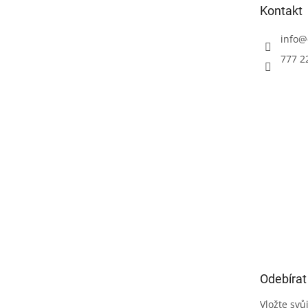
Kontakt
í
info
@
777 2
Odebírat
Vložte svů