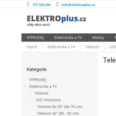
Přejít
777 223 234
info@elektroplus.cz
na
obsah
VÝPRODEJ
Elektronika a TV
Mobily
Domů
Elektronika a TV
Televize
LED
P
Tele
o
Přeskočit
s
Kategorie
kategorie
t
r
VÝPRODEJ
a
Elektronika a TV
n
Televize
n
í
LED Televizory
p
Televize do 30" (do 76 cm)
a
Televize 32" (80 - 82 cm)