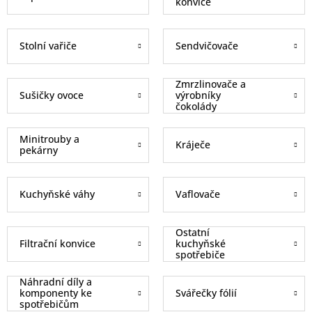
konvice
Stolní vařiče
Sendvičovače
Zmrzlinovače a
Sušičky ovoce
výrobníky
čokolády
Minitrouby a
Kráječe
pekárny
Kuchyňské váhy
Vaflovače
Ostatní
Filtrační konvice
kuchyňské
spotřebiče
Náhradní díly a
komponenty ke
Svářečky fólií
spotřebičům