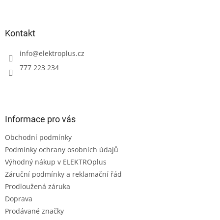
Z
á
p
a
Kontakt
t
í
info
@
elektroplus.cz
777 223 234
Informace pro vás
Obchodní podmínky
Podmínky ochrany osobních údajů
Výhodný nákup v ELEKTROplus
Záruční podmínky a reklamační řád
Prodloužená záruka
Doprava
Prodávané značky