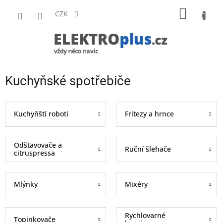
Přejít
NÁKUP
na
CZK
obsah
KOŠÍK
Kuchyňské spotřebiče
Kuchyňští roboti
Fritezy a hrnce
Odšťavovače a
Ruční šlehače
citruspressa
Mlýnky
Mixéry
Rychlovarné
Topinkovače