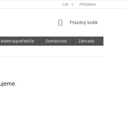
CZK
Přihlášení
NÁKUPNÍ
Prázdný košík
KOŠÍK
 elektrospotřebiče
Domácnost
Zahrada
Dílna
vujeme.