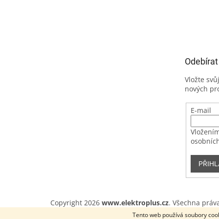
Odebírat
Vložte svů
nových pr
E-mail
Vložením
osobních
PŘIHL
Copyright 2026
www.elektroplus.cz
. Všechna práv
Tento web používá soubory cook