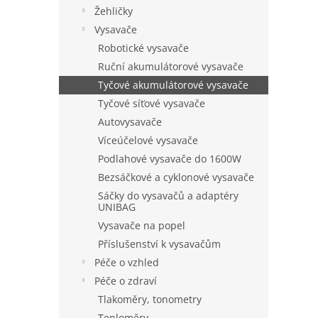
n
Žehličky
e
Vysavače
l
Robotické vysavače
Ruční akumulátorové vysavače
Tyčové akumulátorové vysavače
Tyčové síťové vysavače
Autovysavače
Víceúčelové vysavače
Podlahové vysavače do 1600W
Bezsáčkové a cyklonové vysavače
Sáčky do vysavačů a adaptéry
UNIBAG
Vysavače na popel
Příslušenství k vysavačům
Péče o vzhled
Péče o zdraví
Tlakoměry, tonometry
Teploměry