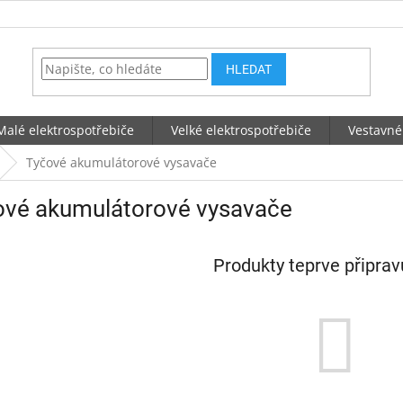
HLEDAT
Malé elektrospotřebiče
Velké elektrospotřebiče
Vestavné
Tyčové akumulátorové vysavače
ové akumulátorové vysavače
Produkty teprve připra