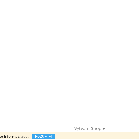
Vytvořil Shoptet
íce informací
zde
.
ROZUMÍM