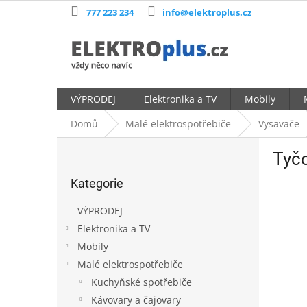
Přejít
777 223 234
info@elektroplus.cz
na
obsah
VÝPRODEJ
Elektronika a TV
Mobily
Domů
Malé elektrospotřebiče
Vysavače
P
Tyč
o
Přeskočit
s
Kategorie
kategorie
t
r
VÝPRODEJ
a
Elektronika a TV
n
Mobily
n
í
Malé elektrospotřebiče
p
Kuchyňské spotřebiče
a
Kávovary a čajovary