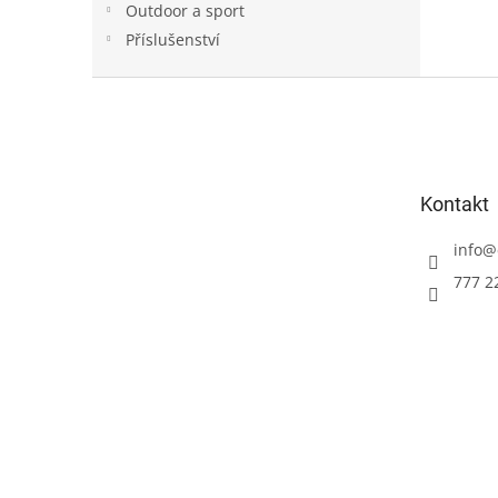
Outdoor a sport
Příslušenství
Z
á
p
a
t
Kontakt
í
info
@
777 2