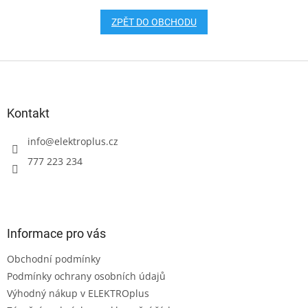
ZPĚT DO OBCHODU
Z
á
p
a
Kontakt
t
í
info
@
elektroplus.cz
777 223 234
Informace pro vás
Obchodní podmínky
Podmínky ochrany osobních údajů
Výhodný nákup v ELEKTROplus