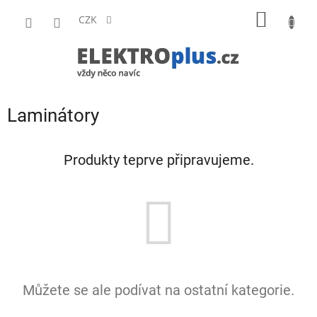
Přejít
NÁKUP
na
CZK
obsah
KOŠÍK
Laminátory
Produkty teprve připravujeme.
Můžete se ale podívat na ostatní kategorie.