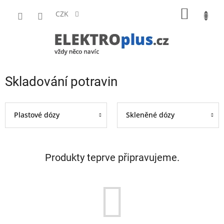
Přejít
NÁKUP
na
CZK
obsah
KOŠÍK
Skladování potravin
Plastové dózy
Skleněné dózy
Produkty teprve připravujeme.