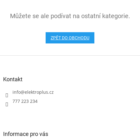
Můžete se ale podívat na ostatní kategorie.
ZPĚT DO OBCHODU
Z
á
p
a
Kontakt
t
í
info
@
elektroplus.cz
777 223 234
Informace pro vás