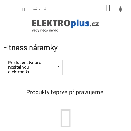
Přejít
NÁKUP
na
CZK
obsah
KOŠÍK
Fitness náramky
Příslušenství pro
nositelnou
elektroniku
Produkty teprve připravujeme.