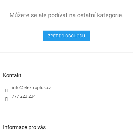
Můžete se ale podívat na ostatní kategorie.
ZPĚT DO OBCHODU
Z
á
p
a
Kontakt
t
í
info
@
elektroplus.cz
777 223 234
Informace pro vás