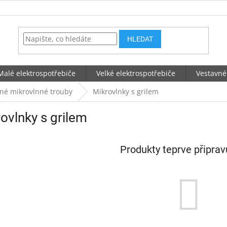
HLEDAT
Malé elektrospotřebiče
Velké elektrospotřebiče
Vestavné
né mikrovlnné trouby
Mikrovlnky s grilem
ovlnky s grilem
Produkty teprve připra