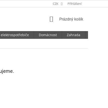
CZK
Přihlášení
NÁKUPNÍ
Prázdný košík
KOŠÍK
 elektrospotřebiče
Domácnost
Zahrada
Dílna
vujeme.