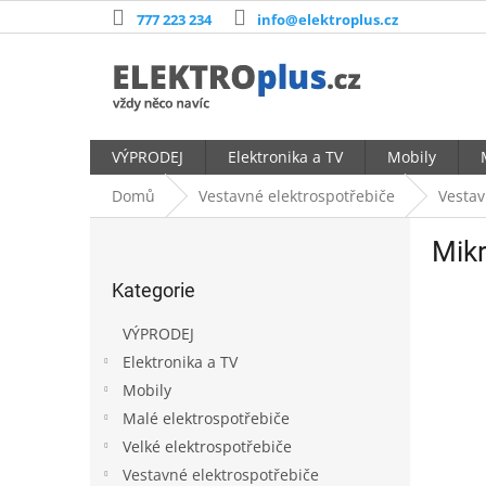
Přejít
777 223 234
info@elektroplus.cz
na
obsah
VÝPRODEJ
Elektronika a TV
Mobily
Domů
Vestavné elektrospotřebiče
Vestav
P
Mikr
o
Přeskočit
s
Kategorie
kategorie
t
r
VÝPRODEJ
a
Elektronika a TV
n
Mobily
n
í
Malé elektrospotřebiče
p
Velké elektrospotřebiče
a
Vestavné elektrospotřebiče