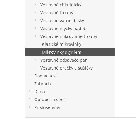
n
Vestavné chladničky
e
Vestavné trouby
l
Vestavné varné desky
Vestavné myčky nádobí
Vestavné mikrovlnné trouby
Klasické mikrovlnky
Mikrovlnky s grilem
Vestavné odsavače par
Vestavné pračky a sušičky
Domácnost
Zahrada
Dílna
Outdoor a sport
Příslušenství
Z
á
p